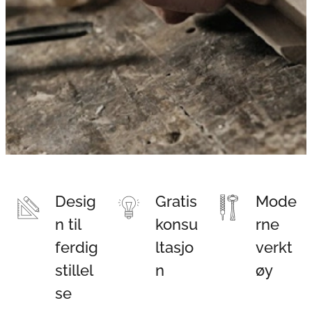
Desig
Gratis
Mode
n til
konsu
rne
ferdig
ltasjo
verkt
stillel
n
øy
se