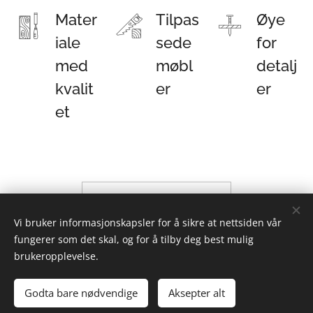
Mater
Tilpas
Øye
iale
sede
for
med
møbl
detalj
kvalit
er
er
et
Om våre tjenester
Vi bruker informasjonskapsler for å sikre at nettsiden vår
fungerer som det skal, og for å tilby deg best mulig
brukeropplevelse.
Liker du vårt arbeid?
Godta bare nødvendige
Aksepter alt